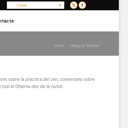
Català
X
Facebook
page
page
ntacte
opens
opens
Search:
in
in
new
new
You are here:
window
window
Home
Category "Articles"
ons sobre la pràctica del zen, comentaris sobre
ctual al Dharma des de la ciutat.