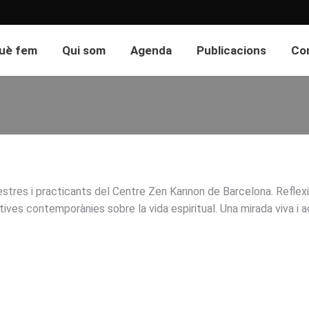
uè fem
Qui som
Agenda
Publicacions
Co
estres i practicants del Centre Zen Kannon de Barcelona. Reflexi
ives contemporànies sobre la vida espiritual. Una mirada viva i a