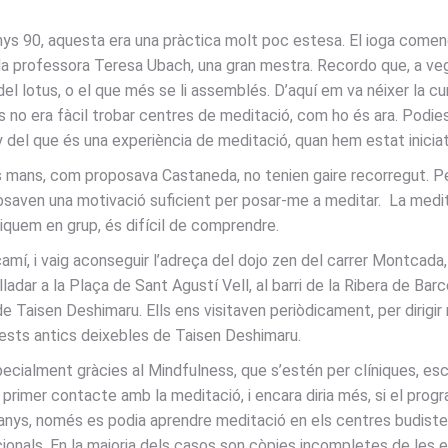
ys 90, aquesta era una pràctica molt poc estesa. El ioga comença
r la professora Teresa Ubach, una gran mestra. Recordo que, a veg
el lotus, o el que més se li assemblés. D’aquí em va néixer la c
o era fàcil trobar centres de meditació, com ho és ara. Podies l
del que és una experiència de meditació, quan hem estat iniciats
s mans, com proposava Castaneda, no tenien gaire recorregut. Per
aven una motivació suficient per posar-me a meditar. La meditac
iquem en grup, és difícil de comprendre.
 camí, i vaig aconseguir l’adreça del dojo zen del carrer Montcad
ar a la Plaça de Sant Agustí Vell, al barri de la Ribera de Barc
Taisen Deshimaru. Ells ens visitaven periòdicament, per dirigir
uests antics deixebles de Taisen Deshimaru.
specialment gràcies al Mindfulness, que s’estén per clíniques, es
rimer contacte amb la meditació, i encara diria més, si el prog
 anys, només es podia aprendre meditació en els centres budiste
onals. En la majoria dels casos son còpies incompletes de les 