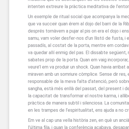
intenten extreure la pràctica meditativa de l’ento
Un exemple de ritual social que acompanya la medita
que va succeir quan érem al dojo del barri de la Ri
després tornàvem a pujar al pis on era el dojo i ens
samu, vam voler desfer-nos d’un llistó de fusta, i 
passadís, al costat de la porta, mentre em cordava
va quedar allí enmig del pas. El dissabte següent, n
sabates prop de la porta. Quan em vaig incorporar, i 
veure’l em va produir un shock. Quan havia arribat 
miraven amb un somriure còmplice. Sense dir res, em
responsable de la meva falta d’atenció, però sobre
sangha, està més enllà del passat, del present i del
la capacitat de transformar el nostre karma, i alli
pràctica de manera subtil i silenciosa. La comunit
en les trampes de l’espiritualitat, ens ajuda a no 
Em ve al cap una vella història zen, en què un an
l’última fila, i quan la conferència acabava, desapa