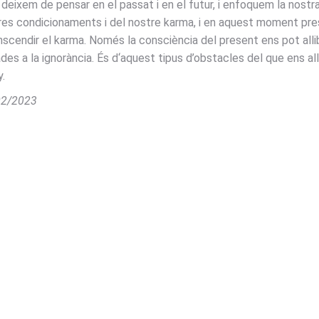
 si deixem de pensar en el passat i en el futur, i enfoquem la no
es condicionaments i del nostre karma, i en aquest moment prese
anscendir el karma. Només la consciència del present ens pot all
 a la ignorància. És d‘aquest tipus d’obstacles del que ens allibe
y.
/02/2023