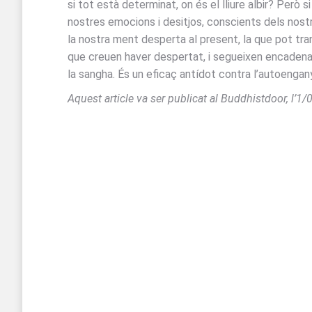
si tot està determinat, on és el lliure albir? Però
nostres emocions i desitjos, conscients dels nostr
la nostra ment desperta al present, la que pot tr
que creuen haver despertat, i segueixen encadenades
la sangha. És un eficaç antídot contra l’autoengan
Aquest article va ser publicat al Buddhistdoor, l’1