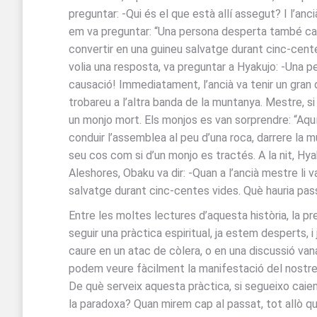
preguntar: -Qui és el que està allí assegut? I l’an
em va preguntar: “Una persona desperta també cau en
convertir en una guineu salvatge durant cinc-centes
volia una resposta, va preguntar a Hyakujo: -Una p
causació! Immediatament, l’ancià va tenir un gran d
trobareu a l’altra banda de la muntanya. Mestre, s
un monjo mort. Els monjos es van sorprendre: “Aquí
conduir l’assemblea al peu d’una roca, darrere la 
seu cos com si d’un monjo es tractés. A la nit, Hyak
Aleshores, Obaku va dir: -Quan a l’ancià mestre li 
salvatge durant cinc-centes vides. Què hauria pass
Entre les moltes lectures d’aquesta història, la pr
seguir una pràctica espiritual, ja estem desperts, 
caure en un atac de còlera, o en una discussió van
podem veure fàcilment la manifestació del nostre k
De què serveix aquesta pràctica, si segueixo caie
la paradoxa? Quan mirem cap al passat, tot allò qu