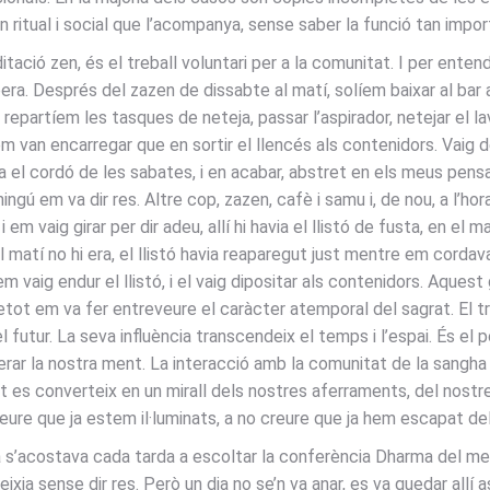
rn ritual i social que l’acompanya, sense saber la funció tan imp
ció zen, és el treball voluntari per a la comunitat. I per entend
bera. Després del zazen de dissabte al matí, solíem baixar al bar
 repartíem les tasques de neteja, passar l’aspirador, netejar el la
em van encarregar que en sortir el llencés als contenidors. Vaig d
 el cordó de les sabates, i en acabar, abstret en els meus pensa
ingú em va dir res. Altre cop, zazen, cafè i samu i, de nou, a l’h
em vaig girar per dir adeu, allí hi havia el llistó de fusta, en el 
al matí no hi era, el llistó havia reaparegut just mentre em cord
 vaig endur el llistó, i el vaig dipositar als contenidors. Aquest
tot em va fer entreveure el caràcter atemporal del sagrat. El tr
 futur. La seva influència transcendeix el temps i l’espai. És el 
berar la nostra ment. La interacció amb la comunitat de la sangha e
at es converteix en un mirall dels nostres aferraments, del nostre
creure que ja estem il·luminats, a no creure que ja hem escapat d
cià s’acostava cada tarda a escoltar la conferència Dharma del
reixia sense dir res. Però un dia no se’n va anar, es va quedar allí