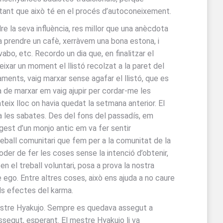
ortant que això té en el procés d’autoconeixement.
re la seva influència, res millor que una anècdota
 a prendre un cafè, xerràvem una bona estona, i
vabo, etc. Recordo un dia que, en finalitzar el
eixar un moment el llistó recolzat a la paret del
ments, vaig marxar sense agafar el llistó, que es
ora de marxar em vaig ajupir per cordar-me les
mateix lloc on havia quedat la setmana anterior. El
ava les sabates. Des del fons del passadís, em
 gest d’un monjo antic em va fer sentir
eball comunitari que fem per a la comunitat de la
poder de fer les coses sense la intenció d’obtenir,
n el treball voluntari, posa a prova la nostra
 ego. Entre altres coses, això ens ajuda a no caure
els efectes del karma.
 mestre Hyakujo. Sempre es quedava assegut a
 assegut, esperant. El mestre Hyakujo li va