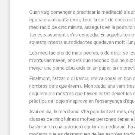
Quan vaig començar a practicar la meditació als an
època era minoritari, vaig tenir la sort de conèixe
meditació de cinc minuts, asseguts en la postura d
tan escassament se’ns concedia. En aquells temps n
aquests intents autodidactes quedaven molt lluny 
Les meditacions de mirar pedres, o de mirar-se le
m’entusiasmaven, encara que reconec que no supos
menjar una poma dibuixada en un paper, si no pract
Finalment, l’atzar, o el karma, em va posar en bon
nombrós dels que érem a Montcada, ens vam trasllad
seguíem els mestres que havien estat deixebles de 
pràctica del dojo s’inspirava en l’ensenyança d’aq
Avui en dia, la meditació s’ha popularitzat més, e
classes de mindfulness moltes persones tenen el p
basar-se en una pràctica regular de meditació. Fa
moderna que es desmarquen de les escoles tradici