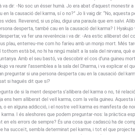
cià va dir: -No soc un ésser humà. Jo era abat d’aquest monestir a
 la causació del karma, sí o no?” Jo li vaig dir: “No, aquesta pe
 vides. Reverend, si us plau, digui una paraula que em salvi. All
ersona desperta, també cau en la causació del karma? I Hyakujo v
espertar, va fer una reverència i va dir: -Ara estic alliberat del 
i us plau, enterreu-me com ho faríeu amb un monjo mort. Més tard
 tothom està bé, no hi ha ningú malalt a la sala del nirvana, qu
muntanya. Amb el seu bastó, va descobrir el cos d’una guineu mor
ujo va reunir l’assemblea a la sala del Dharma, i va explicar el qu
van preguntar si una persona desperta cau en la causació del karma,
at si hagués dit que sí?
egunta de si la ment desperta s’allibera del karma o no, té relac
i ja ens hem alliberat del vell karma, com la vella guineu. Aquest
a, o en alguna addicció, i el nostre vell karma es manifesta de 
arma. I és aleshores que podem preguntar-nos: la pràctica espir
nt en els errors de sempre? És una cosa que cadascú ha de compr
e ha succeït, sembla determinat pel karma, i tot el que projecte