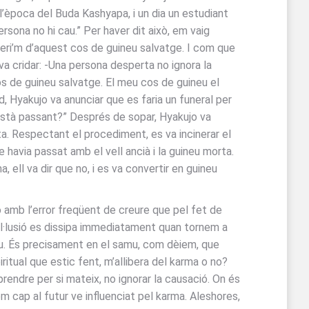
 l’època del Buda Kashyapa, i un dia un estudiant
rsona no hi cau.” Per haver dit això, em vaig
iberi’m d’aquest cos de guineu salvatge. I com que
a cridar: -Una persona desperta no ignora la
cos de guineu salvatge. El meu cos de guineu el
, Hyakujo va anunciar que es faria un funeral per
è està passant?” Després de sopar, Hyakujo va
ta. Respectant el procediment, es va incinerar el
e havia passat amb el vell ancià i la guineu morta.
 ell va dir que no, i es va convertir en guineu
ió amb l’error freqüent de creure que pel fet de
a il·lusió es dissipa immediatament quan tornem a
nou. És precisament en el samu, com dèiem, que
itual que estic fent, m’allibera del karma o no?
endre per si mateix, no ignorar la causació. On és
m cap al futur ve influenciat pel karma. Aleshores,