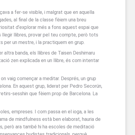
va a fer-se visible, i malgrat que en aquella
ades, al final de la classe fèiem una breu
uriositat d’explorar més a fons aquest espai que
legir llibres, provar pel teu compte, però tots
 per un mestre, i la practiquem en grup.
 altra banda, els llibres de Taisen Deshimaru
ió zen explicada en un llibre, és com intentar
a, on vaig començar a meditar. Després, un grup
elona. En aquest grup, liderat per Pedro Secorún,
 retirs-sesshin que fèiem prop de Barcelona. La
coles, empreses. I com passa en el ioga, a les
rama de mindfulness està ben elaborat, hauria de
s, però ara també hi ha escoles de meditació
ensenyances budistes tradicionals, perquè