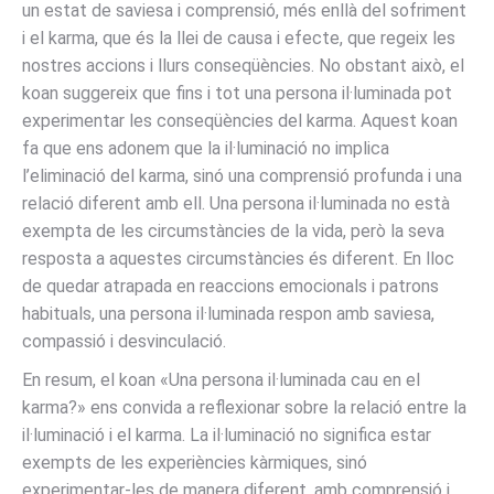
un estat de saviesa i comprensió, més enllà del sofriment
i el karma, que és la llei de causa i efecte, que regeix les
nostres accions i llurs conseqüències. No obstant això, el
koan suggereix que fins i tot una persona il·luminada pot
experimentar les conseqüències del karma. Aquest koan
fa que ens adonem que la il·luminació no implica
l’eliminació del karma, sinó una comprensió profunda i una
relació diferent amb ell. Una persona il·luminada no està
exempta de les circumstàncies de la vida, però la seva
resposta a aquestes circumstàncies és diferent. En lloc
de quedar atrapada en reaccions emocionals i patrons
habituals, una persona il·luminada respon amb saviesa,
compassió i desvinculació.
En resum, el koan «Una persona il·luminada cau en el
karma?» ens convida a reflexionar sobre la relació entre la
il·luminació i el karma. La il·luminació no significa estar
exempts de les experiències kàrmiques, sinó
experimentar-les de manera diferent, amb comprensió i