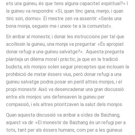
ets una guineu, és que tens alguna capacitat espiritual?» I
la guineu va respondre: «Sí, quan tinc gana, menjo; i quan
tinc son, dormo». El mestre zen va assentir: «Seràs una
bona monja, segueix-me i uneix-te a la comunitat».
En arribar al monestir, i donar les instruccions per tal que
acollissin la guineu, una monja va preguntar: «És apropiat
donar refugi a una guineu salvatge?». Aquesta pregunta
planteja un dilema moral i pràctic, ja que en la tradició
budista, els monjos solen seguir preceptes que inclouen la
prohibició de matar éssers vius, però donar refugi a una
guineu salvatge podria posar en perill altres monjos, i el
propi monestir. Això va desencadenar una gran discussió
entre els monjos: uns defensaven la guineu per
compassió, i els altres prioritzaven la salut dels monjos.
Quan aquesta discussió va arribar a oïdes de Baizhang,
aquest va dir: «El monestir de Baizhang és un refugi per a
tots, tant per als éssers humans, com per a les guineus