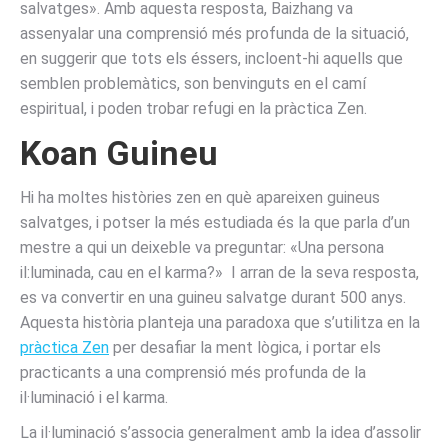
salvatges». Amb aquesta resposta, Baizhang va
assenyalar una comprensió més profunda de la situació,
en suggerir que tots els éssers, incloent-hi aquells que
semblen problemàtics, son benvinguts en el camí
espiritual, i poden trobar refugi en la pràctica Zen.
Koan
Guineu
Hi ha moltes històries zen en què apareixen guineus
salvatges, i potser la més estudiada és la que parla d’un
mestre a qui un deixeble va preguntar: «Una persona
il:luminada, cau en el karma?» I arran de la seva resposta,
es va convertir en una guineu salvatge durant 500 anys.
Aquesta història planteja una paradoxa que s’utilitza en la
pràctica Zen
per desafiar la ment lògica, i portar els
practicants a una comprensió més profunda de la
il·luminació i el karma.
La il·luminació s’associa generalment amb la idea d’assolir