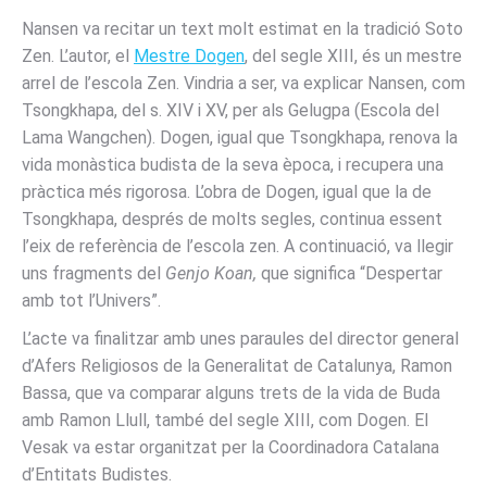
Nansen va recitar un text molt estimat en la tradició Soto
Zen. L’autor, el
Mestre Dogen
, del segle XIII, és un mestre
arrel de l’escola Zen. Vindria a ser, va explicar Nansen, com
Tsongkhapa, del s. XIV i XV, per als Gelugpa (Escola del
Lama Wangchen). Dogen, igual que Tsongkhapa, renova la
vida monàstica budista de la seva època, i recupera una
pràctica més rigorosa. L’obra de Dogen, igual que la de
Tsongkhapa, després de molts segles, continua essent
l’eix de referència de l’escola zen. A continuació, va llegir
uns fragments del
Genjo Koan,
que significa “Despertar
amb tot l’Univers”.
L’acte va finalitzar amb unes paraules del director general
d’Afers Religiosos de la Generalitat de Catalunya, Ramon
Bassa, que va comparar alguns trets de la vida de Buda
amb Ramon Llull, també del segle XIII, com Dogen. El
Vesak va estar organitzat per la Coordinadora Catalana
d’Entitats Budistes.