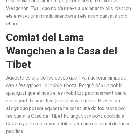
hi ha havia cada dimecres, i gairebé sempre hi veia en
Wangchen. Tot i que no s’aturava a parlar amb ells, Nansen
els enviava una mirada silenciosa, i els acompanyava amb
el cor.
Comiat del Lama
Wangchen a la Casa del
Tibet
Aquesta és una de les coses que li van generar simpatia
cap a Wangchen i el poble tibetà. Perquè són un poble
que, igual que el nostre, es mobilitza pacíficament per la
seva gent, la seva llengua i la seva cultura. Nansen va
afegir que potser aquesta ha estat una de les raons per
les quals la Casa del Tibet ha tingut tan bona acollida a
Catalunya. Perquè som pobles germans en la mobilització
pacífica.