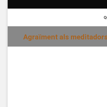
Q
Agraïment als meditadors