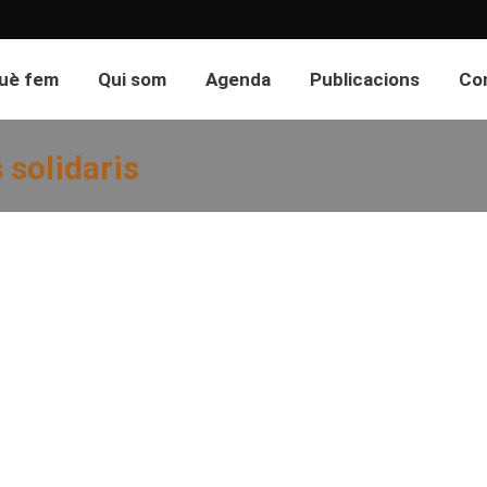
uè fem
Qui som
Agenda
Publicacions
Co
 solidaris