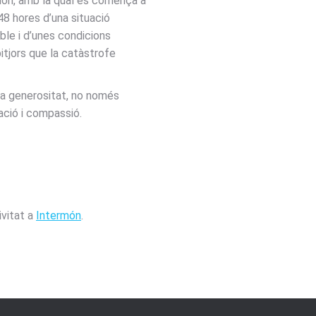
món, amb la qual es comença a
48 hores d’una situació
able i d’unes condicions
tjors que la catàstrofe
tra generositat, no només
ació i compassió.
ivitat a
Intermón
.