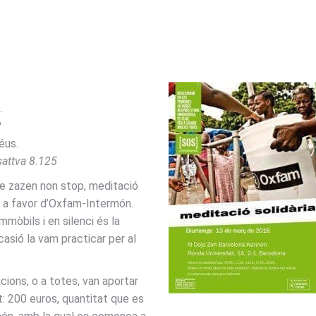
.
?
éus.
sattva 8.125
de zazen non stop, meditació
a a favor d’Oxfam-Intermón.
òbils i en silenci és la
asió la vam practicar per al
ions, o a totes, van aportar
at: 200 euros, quantitat que es