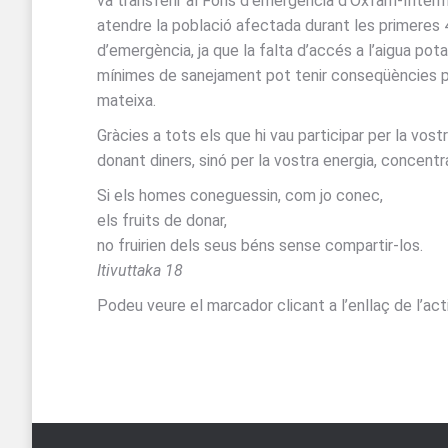
va transferir al Fons d’emergència d’Oxfam-Inter
atendre la població afectada durant les primeres 
d’emergència, ja que la falta d’accés a l’aigua pot
mínimes de sanejament pot tenir conseqüències pi
mateixa.
Gràcies a tots els que hi vau participar per la vos
donant diners, sinó per la vostra energia, concentr
Si els homes coneguessin, com jo conec,
els fruits de donar,
no fruirien dels seus béns sense compartir-los.
Itivuttaka 18
Podeu veure el marcador clicant a l’enllaç de l’act