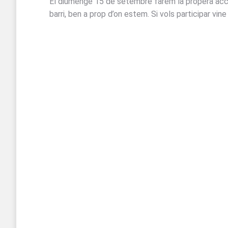
El diumenge 15 de setembre farem la propera acció
barri, ben a prop d’on estem. Si vols participar vine