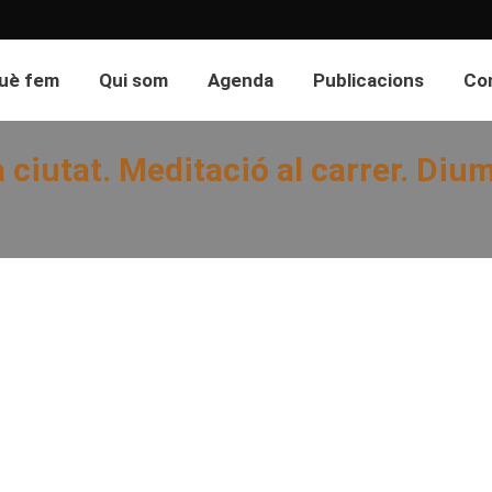
uè fem
Qui som
Agenda
Publicacions
Co
 ciutat. Meditació al carrer. Di