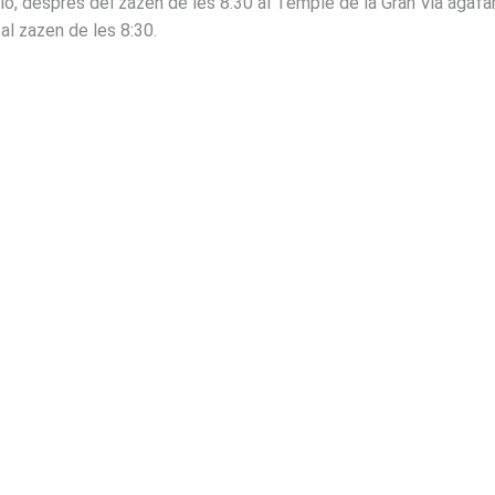
, després del zazen de les 8:30 al Temple de la Gran Via agafare
 al zazen de les 8:30.