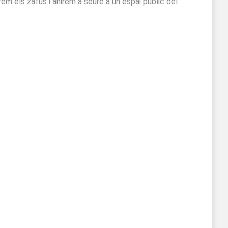
m els zafus i anirem a seure a un espai public del