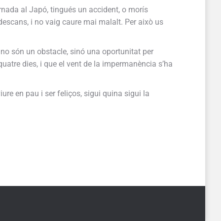
ornada al Japó, tingués un accident, o morís
 descans, i no vaig caure mai malalt. Per això us
no són un obstacle, sinó una oportunitat per
a quatre dies, i que el vent de la impermanència s’ha
e en pau i ser feliços, sigui quina sigui la