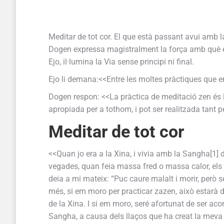
Meditar de tot cor. El que està passant avui amb 
Dogen expressa magistralment la força amb què es 
Ejo, il·lumina la Via sense principi ni final.
Ejo li demana:<<Entre les moltes pràctiques que 
Dogen respon: <<La pràctica de meditació zen és l
apropiada per a tothom, i pot ser realitzada tant
Meditar
de tot cor
<<Quan jo era a la Xina, i vivia amb la Sangha[1] d
vegades, quan feia massa fred o massa calor, els
deia a mi mateix: “Puc caure malalt i morir, però s
més, si em moro per practicar zazen, això estarà 
de la Xina. I si em moro, seré afortunat de ser a
Sangha, a causa dels llaços que ha creat la meva p