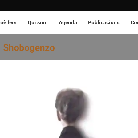
uè fem
Qui som
Agenda
Publicacions
Co
r. Shobogenzo