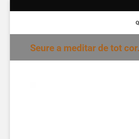
Q
Seure a meditar de tot co