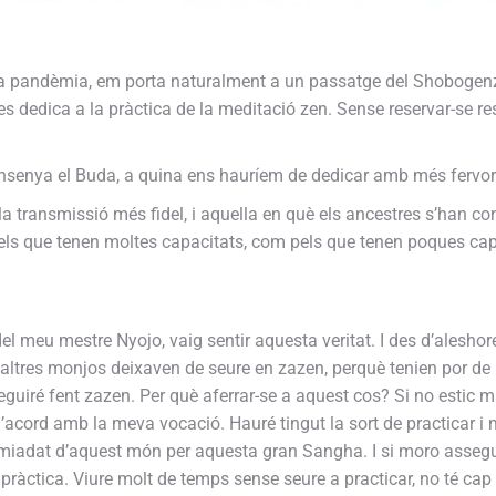
la pandèmia, em porta naturalment a un passatge del Shobogenzo 
dedica a la pràctica de la meditació zen. Sense reservar-se res.
ensenya el Buda, a quina ens hauríem de dedicar amb més fervo
a transmissió més fidel, i aquella en què els ancestres s’han co
 pels que tenen moltes capacitats, com pels que tenen poques cap
el meu mestre Nyojo, vaig sentir aquesta veritat. I des d’aleshore
 altres monjos deixaven de seure en zazen, perquè tenien por de
eguiré fent zazen. Per què aferrar-se a aquest cos? Si no estic m
d’acord amb la meva vocació. Hauré tingut la sort de practicar i
comiadat d’aquest món per aquesta gran Sangha. I si moro asseg
ràctica. Viure molt de temps sense seure a practicar, no té cap s