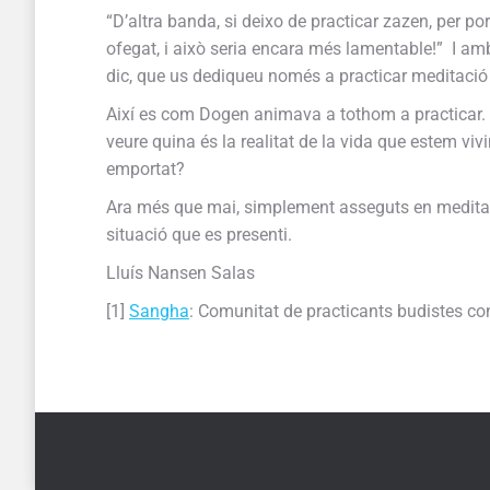
“D’altra banda, si deixo de practicar zazen, per po
ofegat, i això seria encara més lamentable!” I amb
dic, que us dediqueu només a practicar meditació ze
Així es com Dogen animava a tothom a practicar. 
veure quina és la realitat de la vida que estem vivi
emportat?
Ara més que mai, simplement asseguts en meditació 
situació que es presenti.
Lluís Nansen Salas
[1]
Sangha
: Comunitat de practicants budistes co