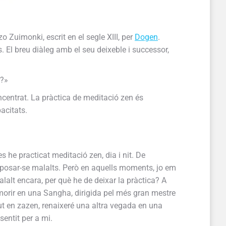
Zuimonki, escrit en el segle XIII, per
Dogen
.
 El breu diàleg amb el seu deixeble i successor,
r?»
ncentrat. La pràctica de meditació zen és
acitats.
s he practicat meditació zen, dia i nit. De
 posar-se malalts. Però en aquells moments, jo em
alalt encara, per què he de deixar la pràctica? A
 morir en una Sangha, dirigida pel més gran mestre
ut en zazen, renaixeré una altra vegada en una
entit per a mi.