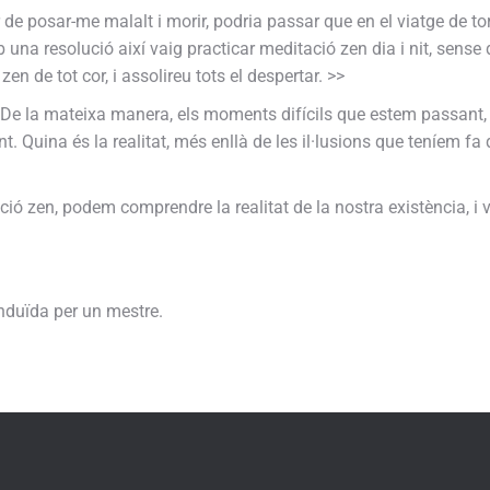
r de posar-me malalt i morir, podria passar que en el viatge de t
 una resolució així vaig practicar meditació zen dia i nit, sense
n de tot cor, i assolireu tots el despertar. >>
De la mateixa manera, els moments difícils que estem passant, 
nt. Quina és la realitat, més enllà de les il·lusions que teníem f
zen, podem comprendre la realitat de la nostra existència, i viur
nduïda per un mestre.