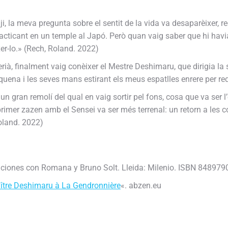
ji, la meva pregunta sobre el sentit de la vida va desaparèixer,
cticant en un temple al Japó. Però quan vaig saber que hi havia
xer-lo.» (Rech, Roland. 2022)
rià, finalment vaig conèixer el Mestre Deshimaru, que dirigia la
quena i les seves mans estirant els meus espatlles enrere per re
 gran remolí del qual en vaig sortir pel fons, cosa que va ser l’
u primer zazen amb el Sensei va ser més terrenal: un retorn a les
oland. 2022)
aciones con Romana y Bruno Solt. Lleida: Milenio. ISBN 848979
aître Deshimaru à La Gendronnière
«. abzen.eu