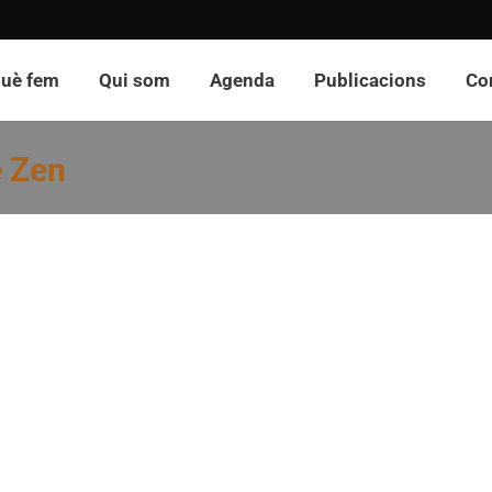
uè fem
Qui som
Agenda
Publicacions
Co
e Zen