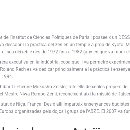
de l’Institut de Ciències Polítiques de París i posseeix un DESS 
, va descobrir la pràctica del zen en un temple a prop de Kyoto. M
r el seu deixeble des de 1972 fins a 1982 (any en què va morir 
rrera executiva en la indústria, cosa que li va permetre experimen
 Roland Rech es va dedicar principalment a la pràctica i enseny
l 1994.
aut i Etienne Mokusho Zeisler, tots ells deixebles propers de 
el Mestre Niwa Rempo Zenji, reconeixent així la missió de Tais
iutat de Niça, França. Des d’allí imparteix ensenyances budistes
’Europa organitzades pels dojos i grups de l’ABZE. El 2007 va fun