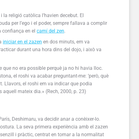
la religió catòlica l’havien decebut. El
puda per l’ego i el poder, sempre fallava a complir
a confiança en el
camí del zen
.
va
iniciar en el zazen
en dos minuts, em va
acticar durant una hora dins del dojo, i això va
 que no era possible perquè ja no hi havia lloc.
stona, el roshi va acabar preguntant-me: ‘però, què
t. Llavors, el roshi em va indicar que podia
aquell mateix dia.» (Rech, 2000, p. 23)
arís, Deshimaru, va decidir anar a conèixer-lo.
 postura. La seva primera experiència amb el zazen
zill i pràctic, centrat en tornar a la normalitat