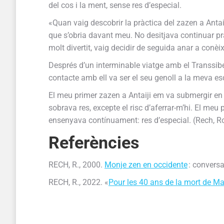
del cos i la ment, sense res d’especial.
«Quan vaig descobrir la pràctica del zazen a Antai
que s’obria davant meu. No desitjava continuar pra
molt divertit, vaig decidir de seguida anar a conèi
Després d’un interminable viatge amb el Transsibe
contacte amb ell va ser el seu genoll a la meva es
El meu primer zazen a Antaiji em va submergir en un
sobrava res, excepte el risc d’aferrar-m’hi. El me
ensenyava contínuament: res d’especial. (Rech, R
Referències
RECH, R., 2000.
Monje zen en occidente
: convers
RECH, R., 2022. «
Pour les 40 ans de la mort de M