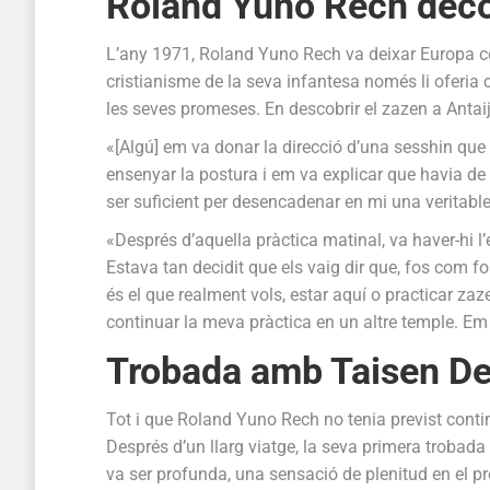
Roland Yuno Rech deco
L’any 1971, Roland Yuno Rech va deixar Europa cerca
cristianisme de la seva infantesa només li oferia 
les seves promeses. En descobrir el zazen a Antaij
«[Algú] em va donar la direcció d’una sesshin que
ensenyar la postura i em va explicar que havia de 
ser suficient per desencadenar en mi una veritable 
«Després d’aquella pràctica matinal, va haver-hi 
Estava tan decidit que els vaig dir que, fos com fo
és el que realment vols, estar aquí o practicar zaz
continuar la meva pràctica en un altre temple. Em
Trobada amb Taisen D
Tot i que Roland Yuno Rech no tenia previst contin
Després d’un llarg viatge, la seva primera trobada
va ser profunda, una sensació de plenitud en el pr