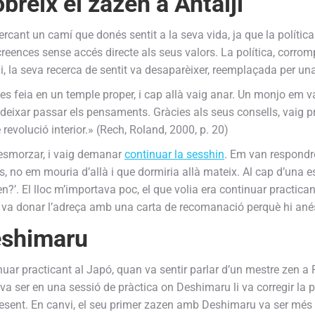
breix el zazen a
Antaiji
nt un camí que donés sentit a la seva vida, ja que la política i 
creences sense accés directe als seus valors. La política, corrom
i, la seva recerca de sentit va desaparèixer, reemplaçada per un
 es feia en un temple proper, i cap allà vaig anar. Un monjo em 
deixar passar els pensaments. Gràcies als seus consells, vaig pr
revolució interior.» (Rech, Roland, 2000, p. 20)
l’esmorzar, i vaig demanar
continuar la sesshin
. Em van respondre
s, no em mouria d’allà i que dormiria allà mateix. Al cap d’una e
en?’. El lloc m’importava poc, el que volia era continuar practican
 va donar l’adreça amb una carta de recomanació perquè hi anés 
eshimaru
uar practicant al Japó, quan va sentir parlar d’un mestre zen a P
 va ser en una sessió de pràctica on Deshimaru li va corregir la
esent. En canvi, el seu primer zazen amb Deshimaru va ser més sen