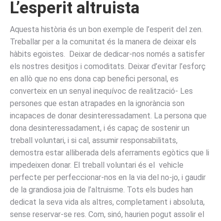
L’esperit altruista
Aquesta història és un bon exemple de l’esperit del zen.
Treballar per a la comunitat és la manera de deixar els
hàbits egoistes. Deixar de dedicar-nos només a satisfer
els nostres desitjos i comoditats. Deixar d’evitar l’esforç
en allò que no ens dona cap benefici personal, es
converteix en un senyal inequívoc de realització- Les
persones que estan atrapades en la ignorància son
incapaces de donar desinteressadament. La persona que
dona desinteressadament, i és capaç de sostenir un
treball voluntari, i si cal, assumir responsabilitats,
demostra estar alliberada dels aferraments egòtics que li
impedeixen donar. El treball voluntari és el vehicle
perfecte per perfeccionar-nos en la via del no-jo, i gaudir
de la grandiosa joia de l’altruisme. Tots els budes han
dedicat la seva vida als altres, completament i absoluta,
sense reservar-se res. Com, sinó, haurien pogut assolir el