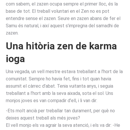
com sabem, el zazen ocupa sempre el primer lloc, és la
base de tot. El treball voluntari en el Zen no es pot
entendre sense el zazen. Seure en zazen abans de fer el
Samu és natural, i així aquest s’impregna del samadhi de
zazen.
Una hitòria zen de karma
ioga
Una vegada, un vell mestre estava treballant a l’hort de la
comunitat. Sempre ho havia fet, fins i tot quan havia
assumit el càrrec d’abat. Tenia vuitanta anys, i seguia
treballant a l’hort amb la seva aixada, sota el sol. Uns
monjos joves es van compadir d’ell, i li van dir:
-Ets molt ancià per treballar tan durament, per què no
deixes aquest treball als més joves?
El vell monjo els va agrair la seva atenció, i els va dir: -He