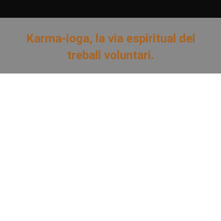
Karma-ioga, la via espiritual del
treball voluntari.
You are here: