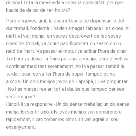
dedicat tota la meva vida a servir la comunitat, per què
hauria de deixar de fer-ho ara?
Però els joves, amb la bona intenció de dispensar-lo del
dur treball, l’endemà li havien amagat l’aixada i les eines. Al
matí, el vell monjo, en veure’s desproveït de les seves
eines de treball, va seure pacíficament en zazen en un
racó de l’hort. Va passar el matí, i va arribar l’hora de dinar.
Tothom va deixar la feina per anar a menjar, però el vell va
continuar meditant serenament. Així va passar també la
tarda, i quan es va fer l’hora de sopar, tampoc es va
aixecar. Un dels monjos joves se li apropà, i li va preguntar:
-No has menjat res en tot el dia, és que tampoc penses
venir a sopar?
L’ancià li va respondre: -Un dia sense treballar, un dia sense
menjar.En sentir això, els joves monjos van comprendre
ràpidament, li van tornar les eines, i li van agrair el seu
ensenyament.