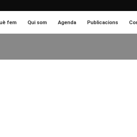
uè fem
Qui som
Agenda
Publicacions
Co