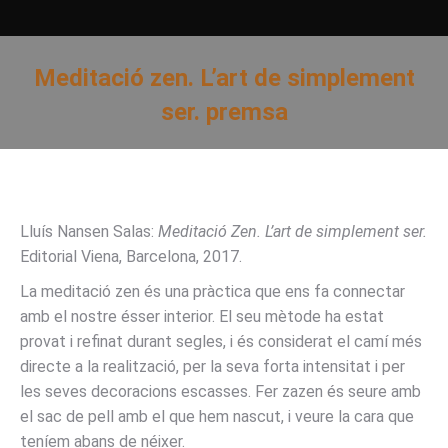
Meditació zen. L’art de simplement
ser. premsa
You are here:
Lluís Nansen Salas:
Meditació Zen. L’art de simplement ser.
Editorial Viena, Barcelona, 2017.
La meditació zen és una pràctica que ens fa connectar
amb el nostre ésser interior. El seu mètode ha estat
provat i refinat durant segles, i és considerat el camí més
directe a la realització, per la seva forta intensitat i per
les seves decoracions escasses. Fer zazen és seure amb
el sac de pell amb el que hem nascut, i veure la cara que
teníem abans de néixer.