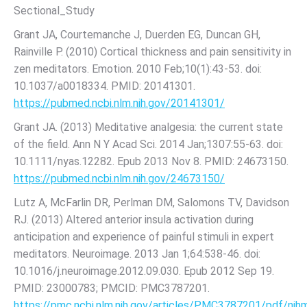
Sectional_Study
Grant JA, Courtemanche J, Duerden EG, Duncan GH,
Rainville P. (2010) Cortical thickness and pain sensitivity in
zen meditators. Emotion. 2010 Feb;10(1):43-53. doi:
10.1037/a0018334. PMID: 20141301.
https://pubmed.ncbi.nlm.nih.gov/20141301/
Grant JA. (2013) Meditative analgesia: the current state
of the field. Ann N Y Acad Sci. 2014 Jan;1307:55-63. doi:
10.1111/nyas.12282. Epub 2013 Nov 8. PMID: 24673150.
https://pubmed.ncbi.nlm.nih.gov/24673150/
Lutz A, McFarlin DR, Perlman DM, Salomons TV, Davidson
RJ. (2013) Altered anterior insula activation during
anticipation and experience of painful stimuli in expert
meditators. Neuroimage. 2013 Jan 1;64:538-46. doi:
10.1016/j.neuroimage.2012.09.030. Epub 2012 Sep 19.
PMID: 23000783; PMCID: PMC3787201.
https://pmc.ncbi.nlm.nih.gov/articles/PMC3787201/pdf/ni