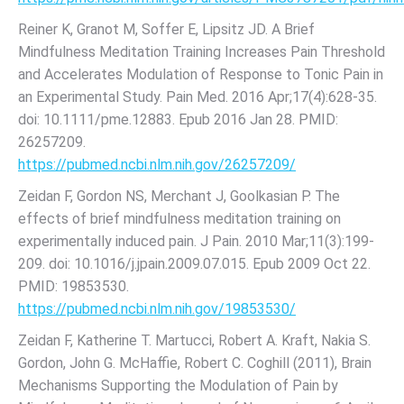
Reiner K, Granot M, Soffer E, Lipsitz JD. A Brief
Mindfulness Meditation Training Increases Pain Threshold
and Accelerates Modulation of Response to Tonic Pain in
an Experimental Study. Pain Med. 2016 Apr;17(4):628-35.
doi: 10.1111/pme.12883. Epub 2016 Jan 28. PMID:
26257209.
https://pubmed.ncbi.nlm.nih.gov/26257209/
Zeidan F, Gordon NS, Merchant J, Goolkasian P. The
effects of brief mindfulness meditation training on
experimentally induced pain. J Pain. 2010 Mar;11(3):199-
209. doi: 10.1016/j.jpain.2009.07.015. Epub 2009 Oct 22.
PMID: 19853530.
https://pubmed.ncbi.nlm.nih.gov/19853530/
Zeidan F, Katherine T. Martucci, Robert A. Kraft, Nakia S.
Gordon, John G. McHaffie, Robert C. Coghill (2011), Brain
Mechanisms Supporting the Modulation of Pain by