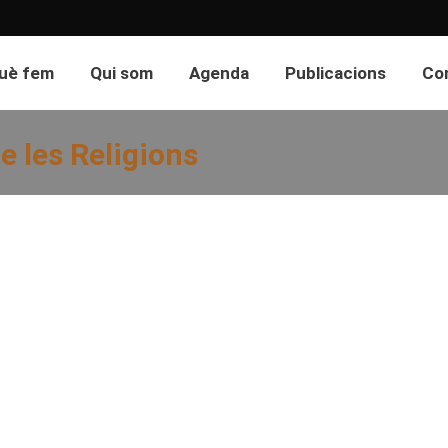
uè fem
Qui som
Agenda
Publicacions
Co
e les Religions