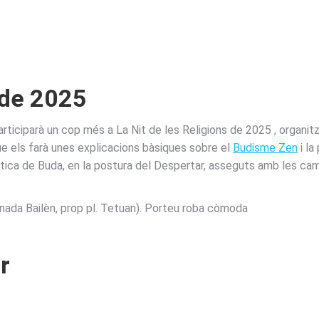
 de 2025
ciparà un cop més a La Nit de les Religions de 2025 , organitzat
ue els farà unes explicacions bàsiques sobre el
Budisme Zen
i la
ràctica de Buda, en la postura del Despertar, asseguts amb les c
nada Bailèn, prop pl. Tetuan). Porteu roba còmoda
r