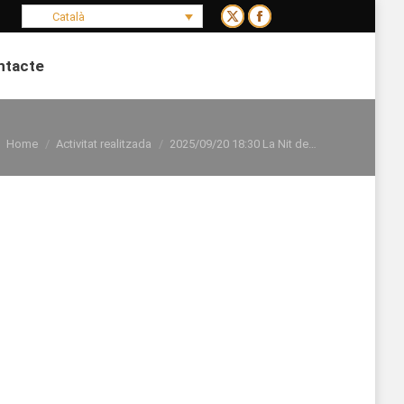
Català
X
Facebook
page
page
ntacte
opens
opens
Search:
in
in
new
new
You are here:
window
window
Home
Activitat realitzada
2025/09/20 18:30 La Nit de…