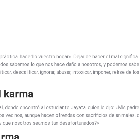
a práctica, hacedlo vuestro hogar». Dejar de hacer el mal significa
odos sabemos lo que nos hace daño a nosotros, y podemos saber,
icar, descalificar, ignorar, abusar, intoxicar, imponer, reírse de l
al karma
ral, donde encontró al estudiante Jayata, quien le dijo: «Mis pad
os vecinos, aunque hacen ofrendas con sacrificios de animales, d
, y que nosotros seamos tan desafortunados?»
arma