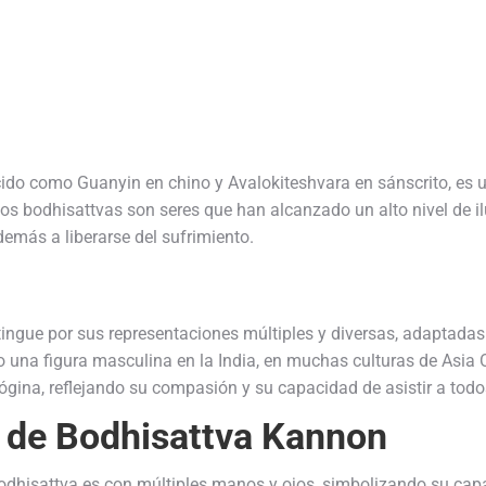
ido como Guanyin en chino y Avalokiteshvara en sánscrito, es un
os bodhisattvas son seres que han alcanzado un alto nivel de i
emás a liberarse del sufrimiento.
ingue por sus representaciones múltiples y diversas, adaptadas 
 una figura masculina en la India, en muchas culturas de Asia 
na, reflejando su compasión y su capacidad de asistir a todos 
s de Bodhisattva Kannon
odhisattva es con múltiples manos y ojos, simbolizando su ca