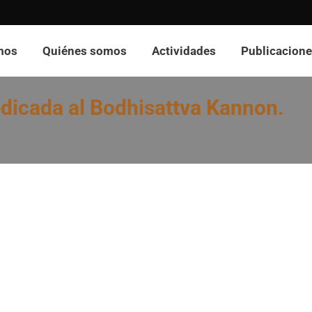
mos
Quiénes somos
Actividades
Publicacion
icada al Bodhisattva Kannon.