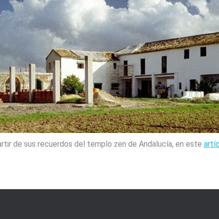
artir de sus recuerdos del templo zen de Andalucía, en este
artí