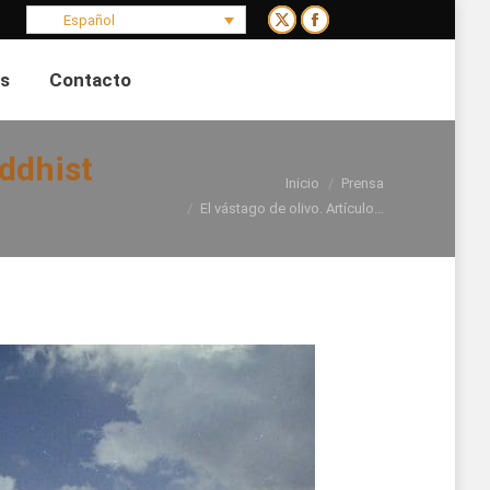
Español
X
Facebook
page
page
s
Contacto
opens
opens
Buscar:
in
in
new
new
uddhist
window
window
Estás aquí:
Inicio
Prensa
El vástago de olivo. Artículo…