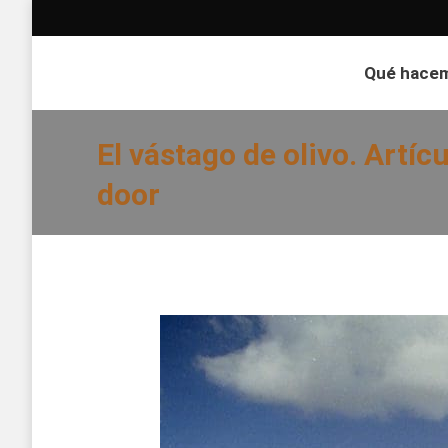
Qué hace
El vástago de olivo. Artíc
door