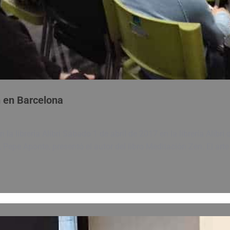
n en Barcelona
la librería Alibri Sábado 1 de abril de 2017 en la librería Alibri 
epe Aponte, presentó el autor del libro Meditación Zen. El arte 