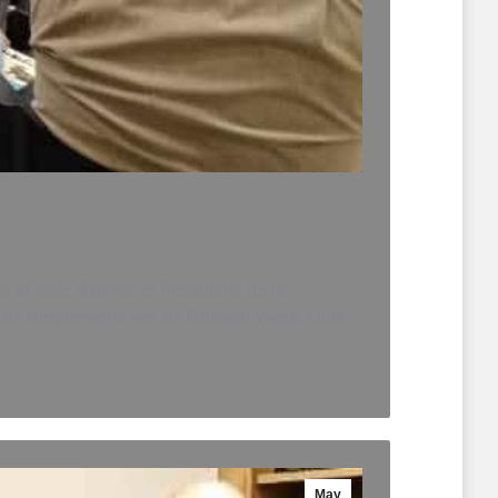
de la calle Balmes, el Presidente de la
de simplemente ser. de Editorial Viena, Lluís
May