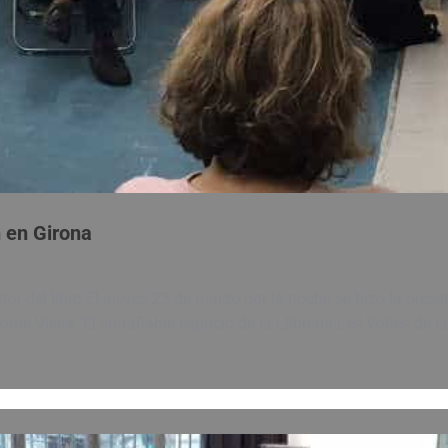
n en Girona
or del libro El jueves 23 de marzo por la noche se hizo la presen
rial Viena. El entrañable espacio de la Llibreria Les Voltes de l