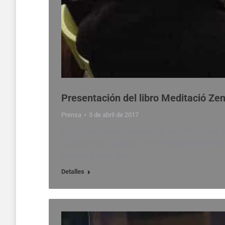
Presentación del libro Meditació Ze
Prensa
3 de abril de 2017
Lluís Asas Salas presentando su último libro en 
Coordinadora Catalana de Entidades Budistas, P
Nansen Salas. Tras…
Detalles