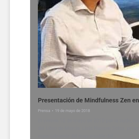
Presentación de Mindfulness Zen en
Prensa
19 de mayo de 2018
El viernes 18 de mayo de 2018 por la tarde, tu
del Libro de Murcia. Lluís Nansen Salas prese
especialmente del responsable del…