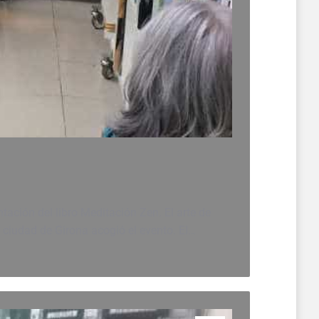
tación del libro Meditación Zen. El arte de
a ciudad de Girona acogió el evento. El…