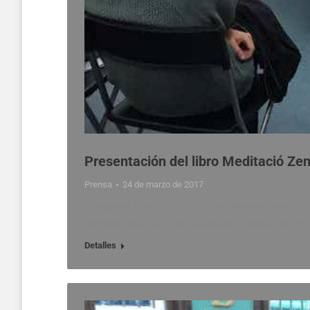
Presentación del libro Meditació Ze
Prensa
24 de marzo de 2017
Enriqueta Dokai Vidal y Lluís Nansen Salas, aut
simplemente ser, que acaba de publicar la Edito
Detalles